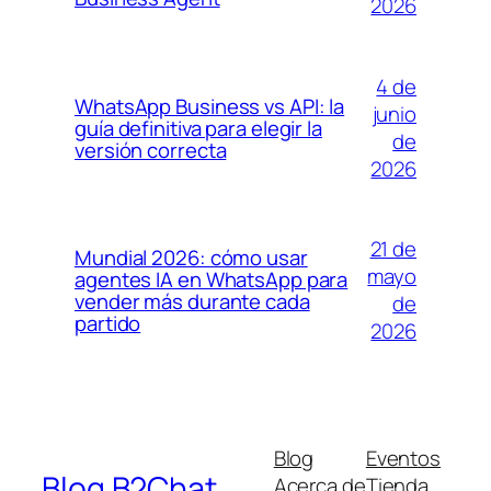
2026
4 de
WhatsApp Business vs API: la
junio
guía definitiva para elegir la
de
versión correcta
2026
21 de
Mundial 2026: cómo usar
mayo
agentes IA en WhatsApp para
vender más durante cada
de
partido
2026
Blog
Eventos
Blog B2Chat
Acerca de
Tienda