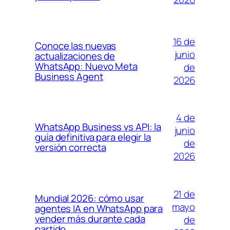
16 de
Conoce las nuevas
junio
actualizaciones de
WhatsApp: Nuevo Meta
de
Business Agent
2026
4 de
WhatsApp Business vs API: la
junio
guía definitiva para elegir la
de
versión correcta
2026
21 de
Mundial 2026: cómo usar
mayo
agentes IA en WhatsApp para
vender más durante cada
de
partido