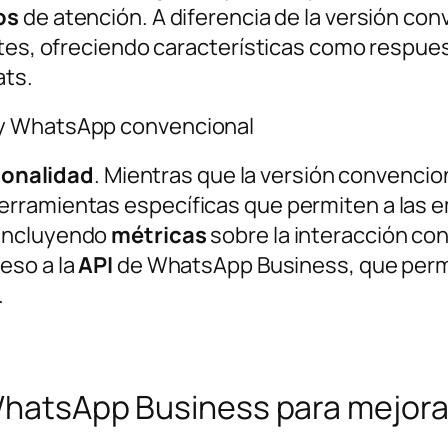
os
de atención. A diferencia de la versión conv
entes, ofreciendo características como respu
ats.
 y WhatsApp convencional
ionalidad
. Mientras que la versión convenci
rramientas específicas que permiten a las 
 incluyendo
métricas
sobre la interacción con 
ceso a la
API
de
WhatsApp Business, que per
.
 WhatsApp Business para mejora