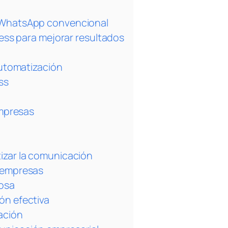
y WhatsApp convencional
ess para mejorar resultados
automatización
ss
empresas
izar la comunicación
n empresas
tosa
ón efectiva
ación