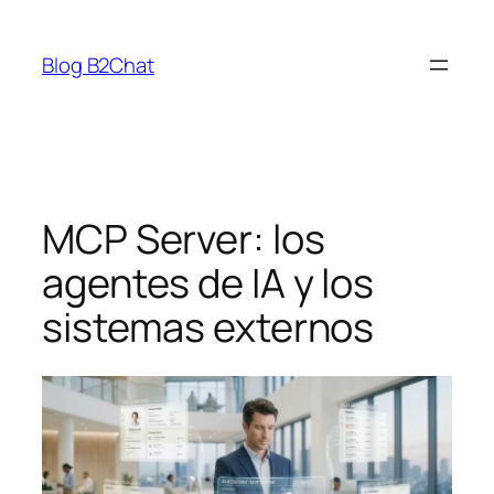
Saltar
al
Blog B2Chat
contenido
MCP Server: los
agentes de IA y los
sistemas externos