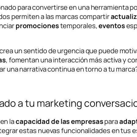
ado para convertirse en una herramienta pod
ados permiten a las marcas compartir
actuali
unciar
promociones
temporales,
eventos
esp
crea un sentido de urgencia que puede motiva
as
, fomentan una interacción más activa y co
ar una narrativa continua en torno a tu marca
do a tu marketing conversaci
 en la
capacidad de las empresas
para
adap
tegrar estas nuevas funcionalidades en tus 