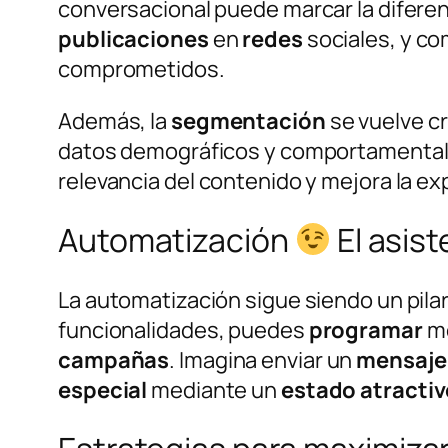
conversacional puede marcar la diferenc
publicaciones
en
redes
sociales, y c
comprometidos.
Además, la
segmentación
se vuelve cr
datos demográficos y comportamentales
relevancia del contenido y mejora la exp
Automatización
El asis
La automatización sigue siendo un pil
funcionalidades, puedes
programar
me
campañas
. Imagina enviar un
mensaje
especial
mediante un
estado
atracti