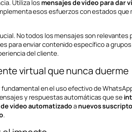
ia. Utiliza los
mensajes de video para dar v
omplementa esos esfuerzos con estados que 
ucial. No todos los mensajes son relevantes 
 para enviar contenido específico a grupos 
eriencia del cliente.
tente virtual que nunca duerme
ar fundamental en el uso efectivo de WhatsA
nsajes y respuestas automáticas que se
in
 de video automatizado
a
nuevos
suscript
vo
.