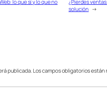
b: lo que sí y lo que no
¿Pierdes ventas
solución
→
erá publicada.
Los campos obligatorios están