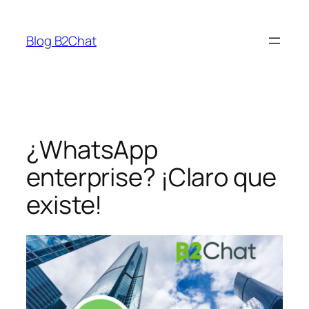
Saltar
al
Blog B2Chat
contenido
¿WhatsApp
enterprise? ¡Claro que
existe!