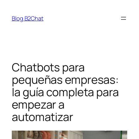
Saltar
al
Blog B2Chat
contenido
Chatbots para
pequeñas empresas:
la guía completa para
empezar a
automatizar