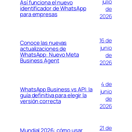
julio
Así funciona el nuevo
identificador de WhatsApp
de
para empresas
2026
16 de
Conoce las nuevas
junio
actualizaciones de
WhatsApp: Nuevo Meta
de
Business Agent
2026
4 de
WhatsApp Business vs API: la
junio
guía definitiva para elegir la
de
versión correcta
2026
21 de
Mundial 2026: cómo usar