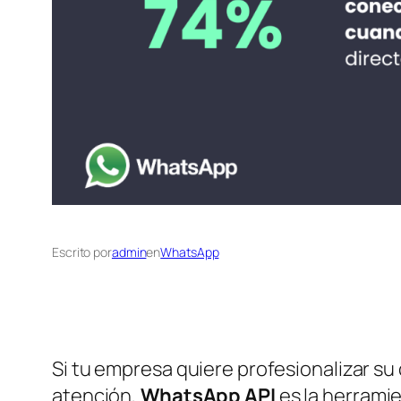
Escrito por
admin
en
WhatsApp
Si tu empresa quiere profesionalizar s
atención,
WhatsApp API
es la herramie