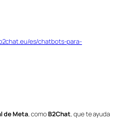
/b2chat.eu/es/chatbots-para-
al de Meta
, como
B2Chat
, que te ayuda